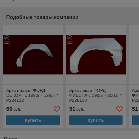
Подобные товары компании
Арка правая ФОРД
Арка левая ФОРД
Ар
ЭСКОРТ с 1990г - 1993г *
ФИЕСТА с 1995г - 2002г *
ФИЕ
P224132
P226133
P2
69
51
51
руб.
руб.
Купить
Купить
О нас