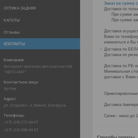
Заказ на сумму 
ОПТИКА ЗАДНЯЯ
Доставка по тольк
      При сумме заказа от 450 рублей доставка товара осуществляется БЕСПЛАТНО.

КАПОТЫ
      При сумме заказа  менее 450 рублей-доставка платная 10 рублей.

Доставка осуществ
Отзывы
Вами по телефону
измениться и Вы 
КОНТАКТЫ
Доставка по БЕЛА
Доставка по регио
Доставка по РБ о
Интернет-магазин автозапчастей
Минимальная стои
"АВТО-МАГ"
доставки с Вами 
Артём
Ориентировочные 
Доставка бампера 
ул. Огарева - 3, Минск, Беларусь
Сроки - заказ до 
+375 (29) 373-04-67
+375 (33) 388-04-67
Способы оплаты