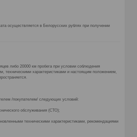
ата осуществляется в Белорусских рублях при получении 
яцев либо 20000 км пробега при условии соблюдения
ми, техническими характеристиками и настоящим положением,
пространяется.
ителем /покупателем/ следующих условий:
хнического обслуживания (СТО);
тановленными техническими характеристиками, рекомендациями