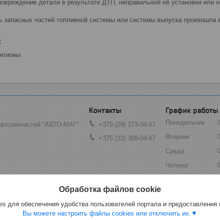
повреждение детали в результате ДТП, неправильной её установки или 
ть запасных частей топливной системы или системы выпуска произошла 
:
регионы
График работы
Понедельник
автозапчастей "АВТО-МАГ"
+375 (29) 373-04-67
Вторник
+375 (33) 388-04-67
Среда
Четверг
Пятница
инск, Беларусь
Обработка файлов cookie
Суббота
s для обеспечения удобства пользователей портала и предоставления
Воскресенье
Вы можете настроить файлы cookies или отключить их.