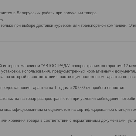
яется в Белорусских рублях при получении товара.
теж
только при выборе доставки курьером или транспортной компанией. Опл
й интернет-магазином "АВТОСТРАДА" распространяется гарантия 12 мес
, установки, использования, предусмотренных нормативными документа
а, на который в соответствии с настоящим положением гарантия не рас
редоставления гарантии на 1 год или 20 000 км пробега является:
язательства на товар распространяются при условии соблюдения потреб
вара квалифицированным специалистом на сертифицированной станции те
 и/или хранения товара в соответствии с нормативными документами, ус