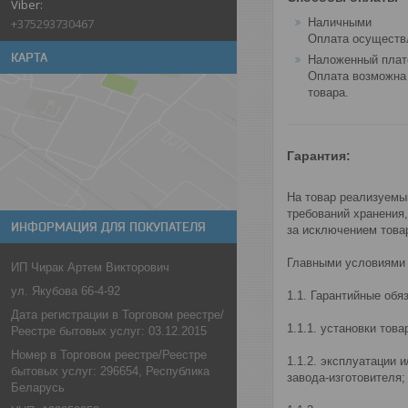
Наличными
+375293730467
Оплата осуществл
КАРТА
Наложенный пла
Оплата возможна 
товара.
Гарантия:
На товар реализуемы
требований хранения
ИНФОРМАЦИЯ ДЛЯ ПОКУПАТЕЛЯ
за исключением товар
Главными условиями п
ИП Чирак Артем Викторович
ул. Якубова 66-4-92
1.1. Гарантийные об
Дата регистрации в Торговом реестре/
1.1.1. установки то
Реестре бытовых услуг: 03.12.2015
Номер в Торговом реестре/Реестре
1.1.2. эксплуатации
бытовых услуг: 296654, Республика
завода-изготовителя;
Беларусь