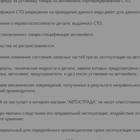
-наряда на установку товара на автомобиль сертифицированной СТО;
тификате СТО разрешения на проведение данного вида работ для данног
чения о неработоспособности детали, выданного СТО;
установленного товара спецификации автомобиля.
льства не распространяются:
венное изменение состояния запасных частей при их эксплуатации на ав
ериалы, технические жидкости и детали, замена которых предусмотрена 
ка, автохимия, предохранители, и др.) после установки на автомобиль;
дами механических повреждений, полученных в результате неправильног
ий производителя;
й не наступает и интернет-магазин "АВТОСТРАДА" не несет ответственно
ара явились следствием его неправильной эксплуатации, воздействия 
ли хранения;
 нормальный для определённого производителем срока эксплуатации изн