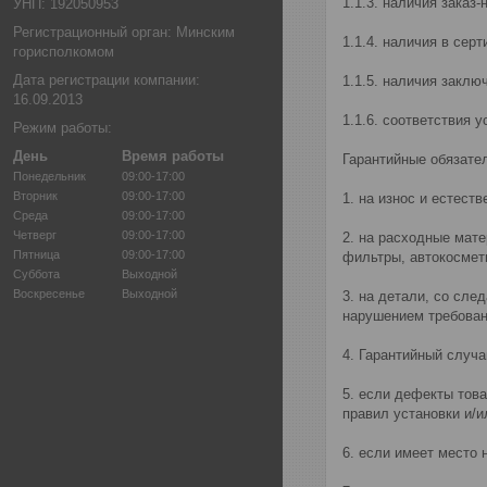
1.1.3. наличия заказ
УНП: 192050953
Регистрационный орган: Минским
1.1.4. наличия в сер
горисполкомом
Дата регистрации компании:
1.1.5. наличия заклю
16.09.2013
1.1.6. соответствия 
Режим работы:
День
Время работы
Гарантийные обязате
Понедельник
09:00-17:00
Вторник
09:00-17:00
1. на износ и естест
Среда
09:00-17:00
Четверг
09:00-17:00
2. на расходные мат
Пятница
09:00-17:00
фильтры, автокосмети
Суббота
Выходной
Воскресенье
Выходной
3. на детали, со сле
нарушением требован
4. Гарантийный случа
5. если дефекты тов
правил установки и/и
6. если имеет место