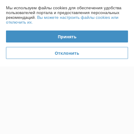
Доставка и оплата
Мы используем файлы cookies для обеспечения удобства
пользователей портала и предоставления персональных
рекомендаций.
Вы можете настроить файлы cookies или
График работы
отключить их.
Полная версия сайта
Принять
Политика обработки cookies
Отклонить
Сайт создан на платформе Deal.by
Информация для покупателя
Индивидуальный предприниматель:
ИП Чирак Артем Викторович
ул. Якубова 66-4-92
Регистрационный номер ЕГР: 192050953
УНП: 192050953
Регистрационный орган: Минским горисполкомом