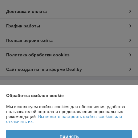
Доставка и оплата
График работы
Полная версия сайта
Политика обработки cookies
Сайт создан на платформе Deal.by
Информация для покупателя
Обработка файлов cookie
Индивидуальный предприниматель:
ИП Чирак Артем Викторович
ул. Якубова 66-4-92
Мы используем файлы cookies для обеспечения удобства
пользователей портала и предоставления персональных
Регистрационный номер ЕГР: 192050953
рекомендаций.
Вы можете настроить файлы cookies или
отключить их.
УНП: 192050953
Регистрационный орган: Минским горисполкомом
Принять