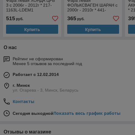
Фара левая ХОНДА ЦРВ
Фара левая
Фа
3 с 2006г - 2012г * 217-
ФОЛЬКСВАГЕН ШАРАН с
АКК
1163L-LDEM1
2000г - 2010г * 441-
* 
1148L-LDEM1
515
365
39
руб.
руб.
Купить
Купить
О нас
Рейтинг не сформирован
Менее 5 отзывов за последний год
Работает с 12.02.2014
г. Минск
ул. Огарева - 3, Минск, Беларусь
Контакты
Показать весь график работы
Сегодня выходной
Отзывы о магазине