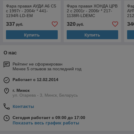
Фара правая АУДИ А6 С5
Фара правая ХОНДА ЦРВ
Фа
с 1997г - 2004г * 441-
2 с 2001г - 2006г * 217-
АУР
1194R-LD-EM
1138R-LDEMC
21
337
320
34
руб.
руб.
Купить
Купить
О нас
Рейтинг не сформирован
Менее 5 отзывов за последний год
Работает с 12.02.2014
г. Минск
ул. Огарева - 3, Минск, Беларусь
Контакты
Сегодня работает с 09:00 до 17:00
Показать весь график работы