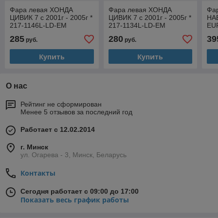
Фара левая ХОНДА
Фара левая ХОНДА
Фа
ЦИВИК 7 с 2001г - 2005г *
ЦИВИК 7 с 2001г - 2005г *
НАВ
217-1146L-LD-EM
217-1134L-LD-EM
EU
285
280
39
руб.
руб.
Купить
Купить
О нас
Рейтинг не сформирован
Менее 5 отзывов за последний год
Работает с 12.02.2014
г. Минск
ул. Огарева - 3, Минск, Беларусь
Контакты
Сегодня работает с 09:00 до 17:00
Показать весь график работы