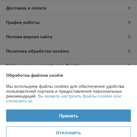
Доставка и оплата
График работы
Полная версия сайта
Политика обработки cookies
Сайт создан на платформе Deal.by
Обработка файлов cookie
Информация для покупателя
Мы используем файлы cookies для обеспечения удобства
пользователей портала и предоставления персональных
Индивидуальный предприниматель:
ИП Чирак Артем Викторович
рекомендаций.
Вы можете настроить файлы cookies или
ул. Якубова 66-4-92
отключить их.
Регистрационный номер ЕГР: 192050953
Принять
УНП: 192050953
Регистрационный орган: Минским горисполкомом
Отклонить