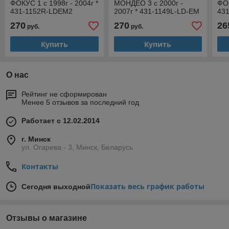
ФОКУС 1 с 1998г - 2004г *
МОНДЕО 3 с 2000г -
ФОК
431-1152R-LDEM2
2007г * 431-1149L-LD-EM
43
270
270
26
руб.
руб.
Купить
Купить
О нас
Рейтинг не сформирован
Менее 5 отзывов за последний год
Работает с 12.02.2014
г. Минск
ул. Огарева - 3, Минск, Беларусь
Контакты
Показать весь график работы
Сегодня выходной
Отзывы о магазине