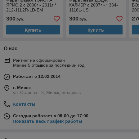
Фара правая ТОЙОТА
Фара левая ДОДЖ
Фа
ЯРИС 2 с 2006г - 2011г *
КАЛИБР с 2007г - * 334-
ВОЯ
212-11L2R-LD-EM
1118L-US
200
300
300
27
руб.
руб.
Купить
Купить
О нас
Рейтинг не сформирован
Менее 5 отзывов за последний год
Работает с 12.02.2014
г. Минск
ул. Огарева - 3, Минск, Беларусь
Контакты
Сегодня работает с 09:00 до 17:00
Показать весь график работы