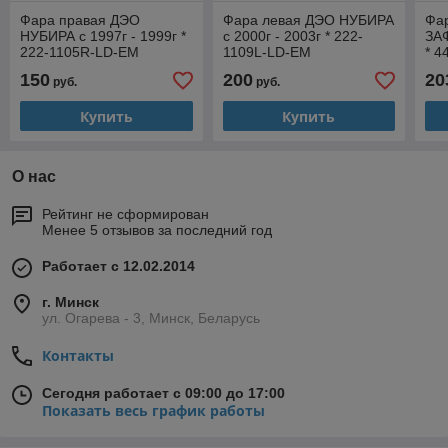
Фара правая ДЭО
Фара левая ДЭО НУБИРА
Фа
НУБИРА с 1997г - 1999г *
с 2000г - 2003г * 222-
ЗАФ
222-1105R-LD-EM
1109L-LD-EM
* 4
150
200
20
руб.
руб.
Купить
Купить
О нас
Рейтинг не сформирован
Менее 5 отзывов за последний год
Работает с 12.02.2014
г. Минск
ул. Огарева - 3, Минск, Беларусь
Контакты
Сегодня работает с 09:00 до 17:00
Показать весь график работы