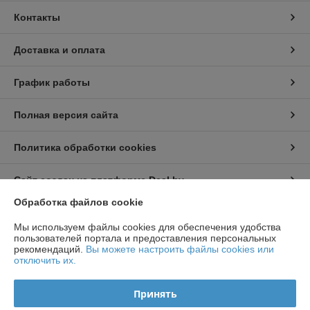
Контакты
Доставка и оплата
График работы
Полная версия сайта
Политика обработки cookies
Сайт создан на платформе Deal.by
Обработка файлов cookie
Информация для покупателя
Мы используем файлы cookies для обеспечения удобства
пользователей портала и предоставления персональных
Индивидуальный предприниматель:
ИП Чирак Артем Викторович
рекомендаций.
Вы можете настроить файлы cookies или
ул. Якубова 66-4-92
отключить их.
Регистрационный номер ЕГР: 192050953
Принять
УНП: 192050953