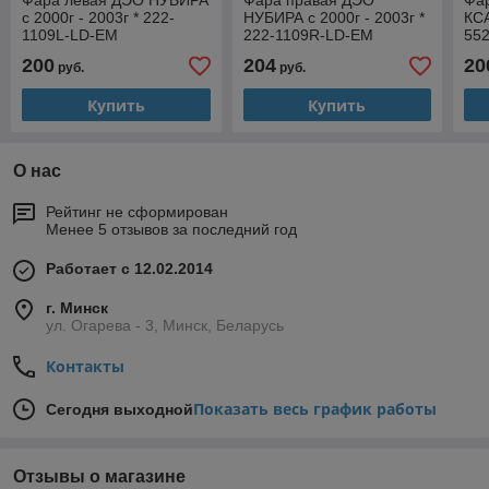
Фара левая ДЭО НУБИРА
Фара правая ДЭО
Фа
с 2000г - 2003г * 222-
НУБИРА с 2000г - 2003г *
КСА
1109L-LD-EM
222-1109R-LD-EM
55
200
204
20
руб.
руб.
Купить
Купить
О нас
Рейтинг не сформирован
Менее 5 отзывов за последний год
Работает с 12.02.2014
г. Минск
ул. Огарева - 3, Минск, Беларусь
Контакты
Показать весь график работы
Сегодня выходной
Отзывы о магазине