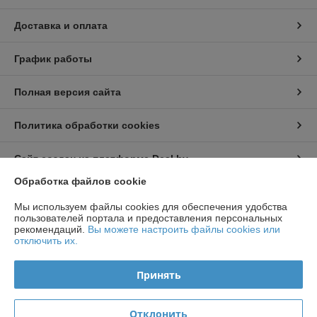
Доставка и оплата
График работы
Полная версия сайта
Политика обработки cookies
Сайт создан на платформе Deal.by
Обработка файлов cookie
Информация для покупателя
Мы используем файлы cookies для обеспечения удобства
пользователей портала и предоставления персональных
Индивидуальный предприниматель:
ИП Чирак Артем Викторович
рекомендаций.
Вы можете настроить файлы cookies или
ул. Якубова 66-4-92
отключить их.
Регистрационный номер ЕГР: 192050953
Принять
УНП: 192050953
Регистрационный орган: Минским горисполкомом
Отклонить