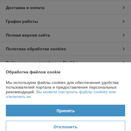
Доставка и оплата
График работы
Полная версия сайта
Политика обработки cookies
Сайт создан на платформе Deal.by
Обработка файлов cookie
Информация для покупателя
Мы используем файлы cookies для обеспечения удобства
пользователей портала и предоставления персональных
Индивидуальный предприниматель:
ИП Чирак Артем Викторович
рекомендаций.
Вы можете настроить файлы cookies или
ул. Якубова 66-4-92
отключить их.
Регистрационный номер ЕГР: 192050953
Принять
УНП: 192050953
Регистрационный орган: Минским горисполкомом
Отклонить