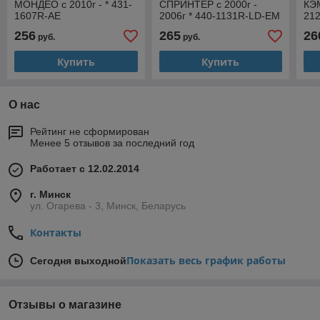
МОНДЕО с 2010г - * 431-
СПРИНТЕР с 2000г -
КЭМ
1607R-AE
2006г * 440-1131R-LD-EM
21
256
265
26
руб.
руб.
Купить
Купить
О нас
Рейтинг не сформирован
Менее 5 отзывов за последний год
Работает с 12.02.2014
г. Минск
ул. Огарева - 3, Минск, Беларусь
Контакты
Показать весь график работы
Сегодня выходной
Отзывы о магазине