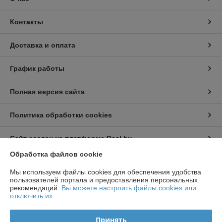
Контакты
Доставка и оплата
График работы
Полная версия сайта
Политика обработки cookies
Сайт создан на платформе Deal.by
Обработка файлов cookie
Информация для покупателя
Мы используем файлы cookies для обеспечения удобства
пользователей портала и предоставления персональных
Индивидуальный предприниматель:
ИП Чирак Артем Викторович
рекомендаций.
Вы можете настроить файлы cookies или
ул. Якубова 66-4-92
отключить их.
Регистрационный номер ЕГР: 192050953
Принять