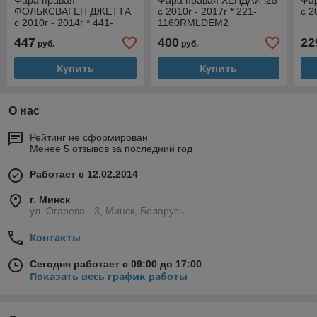
Фара правая
Фара правая ХЕНДАЙ i25
Фа
ФОЛЬКСВАГЕН ДЖЕТТА
с 2010г - 2017г * 221-
с 2
с 2010г - 2014г * 441-
1160RMLDEM2
11G6RMLDEM2
447
400
22
руб.
руб.
Купить
Купить
О нас
Рейтинг не сформирован
Менее 5 отзывов за последний год
Работает с 12.02.2014
г. Минск
ул. Огарева - 3, Минск, Беларусь
Контакты
Сегодня работает с 09:00 до 17:00
Показать весь график работы