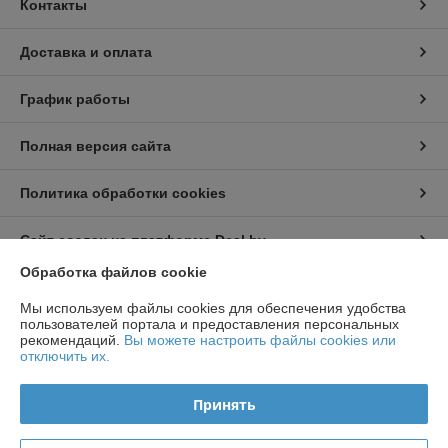
Контакты
Доставка и оплата
График работы
Полная версия сайта
Политика обработки cookies
Сайт создан на платформе Deal.by
Обработка файлов cookie
Информация для покупателя
Мы используем файлы cookies для обеспечения удобства
пользователей портала и предоставления персональных
Индивидуальный предприниматель:
ИП Чирак Артем Викторович
рекомендаций.
Вы можете настроить файлы cookies или
ул. Якубова 66-4-92
отключить их.
Регистрационный номер ЕГР: 192050953
Принять
УНП: 192050953
Регистрационный орган: Минским горисполкомом