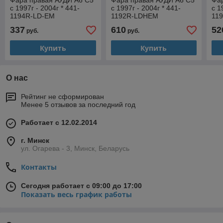
Фара правая АУДИ А6 С5
Фара правая АУДИ А6 С5
Фа
с 1997г - 2004г * 441-
с 1997г - 2004г * 441-
с 1
1194R-LD-EM
1192R-LDHEM
11
337
610
52
руб.
руб.
Купить
Купить
О нас
Рейтинг не сформирован
Менее 5 отзывов за последний год
Работает с 12.02.2014
г. Минск
ул. Огарева - 3, Минск, Беларусь
Контакты
Сегодня работает с 09:00 до 17:00
Показать весь график работы