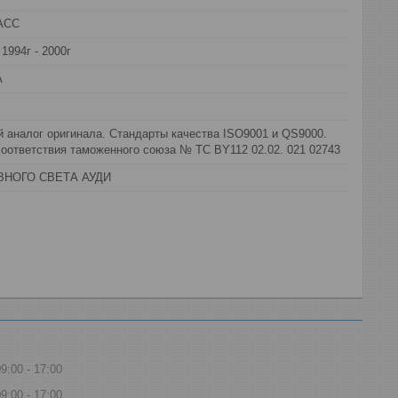
АСС
1994г - 2000г
А
 аналог оригинала. Стандарты качества ISO9001 и QS9000.
оответствия таможенного союза № ТС BY112 02.02. 021 02743
ВНОГО СВЕТА АУДИ
09:00
17:00
09:00
17:00