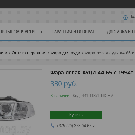
На
ОВНЫЕ ЗАПЧАСТИ
ГАРАНТИЯ И ВОЗВРАТ
ДОСТАВКА И 
асти
Оптика передняя
Фара для ауди
Фара левая ауди а4 б5 с 
Фара левая АУДИ А4 Б5 с 1994г 
330
руб.
В наличии
Код:
441-1137L-ND-EM
Купить
+375 (29) 373-04-67