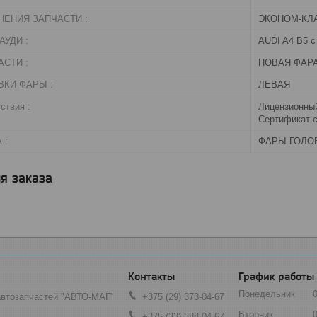
НЕНИЯ ЗАПЧАСТИ :
ЭКОНОМ-КЛ
УДИ :
AUDI A4 B5 с 
СТИ :
НОВАЯ ФАР
ВКИ ФАРЫ :
ЛЕВАЯ
ствия :
Лицензионный
Сертификат с
 :
ФАРЫ ГОЛО
я заказа
График работы
Понедельник
автозапчастей "АВТО-МАГ"
+375 (29) 373-04-67
Вторник
+375 (33) 388-04-67