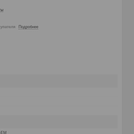
ты
купателя
Подробнее
D-EM