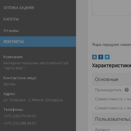
ОПТИКА ЗАДНЯЯ
КАПОТЫ
Отзывы
КОНТАКТЫ
Фара передняя левая 
Интернет-магазин автозапчастей
Характеристик
"АВТО-МАГ"
Основные
Артём
Производитель
Совместимость с м
ул. Огарева - 3, Минск, Беларусь
Совместимость с м
+375 (29) 373-04-67
Пользовательс
+375 (33) 388-04-67
Артикул