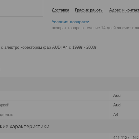
Доставка
График работы
Адрес и контак
возврат товара в течение 14 дней
за счет по
с электро коректором фар AUDI A4 с 1999г - 2000г
и
Audi
аркой
Audi
оделью
A4
кие характеристики
441-1137L-N