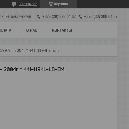
39 отзывов
Корзина
личие документов
+375 (29) 373-04-67
+375 (33) 388-04-67
ОПЛАТА
О НАС
КОНТАКТЫ
1997г - 2004г * 441-1194l-ld-em
- 2004г * 441-1194L-LD-EM