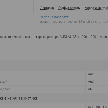
Доставка
График работы
Адрес и контак
возврат товара в течение 14 дней
за счет по
о механическая без электрокорректора AUDI A6 C5 с 1999г - 2001г лева
и
Audi
аркой
Audi
оделью
A6
кие характеристики
441-1194L-LD