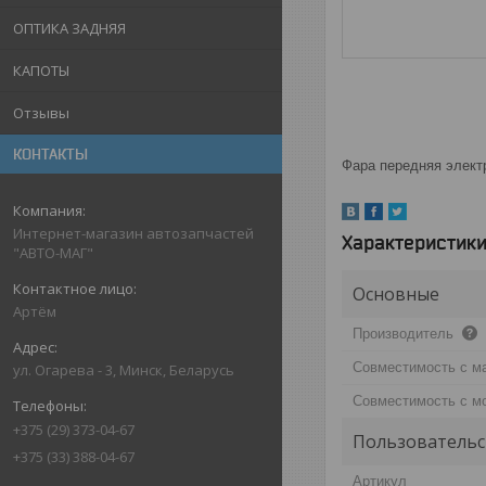
ОПТИКА ЗАДНЯЯ
КАПОТЫ
Отзывы
КОНТАКТЫ
Фара передняя электр
Интернет-магазин автозапчастей
Характеристик
"АВТО-МАГ"
Основные
Артём
Производитель
Совместимость с м
ул. Огарева - 3, Минск, Беларусь
Совместимость с м
+375 (29) 373-04-67
Пользовательс
+375 (33) 388-04-67
Артикул