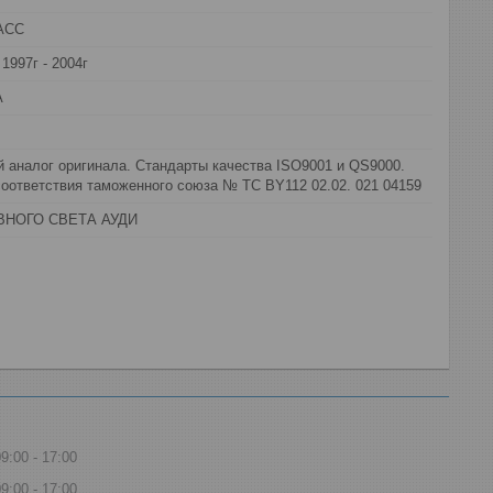
АСС
1997г - 2004г
А
 аналог оригинала. Стандарты качества ISO9001 и QS9000.
оответствия таможенного союза № ТС BY112 02.02. 021 04159
ВНОГО СВЕТА АУДИ
09:00
17:00
09:00
17:00