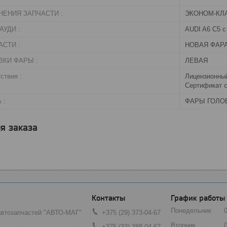
НЕНИЯ ЗАПЧАСТИ :
ЭКОНОМ-КЛ
УДИ :
AUDI A6 C5 с 
СТИ :
НОВАЯ ФАР
ВКИ ФАРЫ :
ЛЕВАЯ
ствия :
Лицензионный
Сертификат с
 :
ФАРЫ ГОЛО
я заказа
График работы
Понедельник
автозапчастей "АВТО-МАГ"
+375 (29) 373-04-67
Вторник
+375 (33) 388-04-67