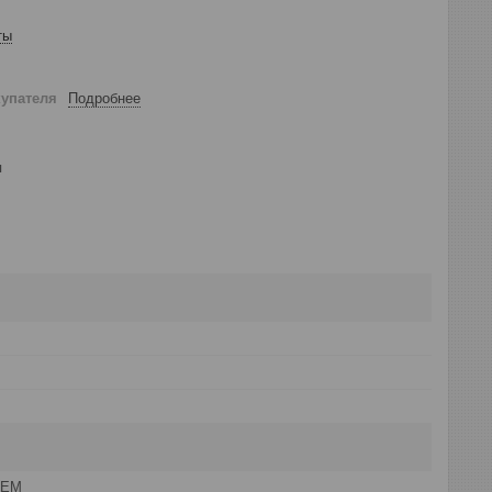
ты
купателя
Подробнее
я
-EM