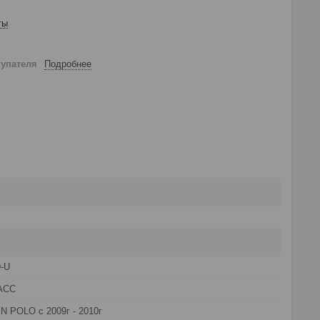
ты
купателя
Подробнее
D-U
АСС
POLO с 2009г - 2010г