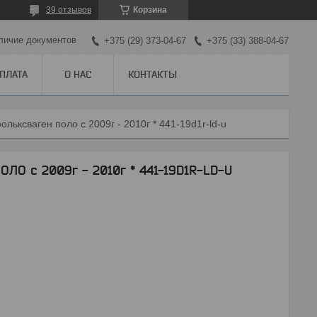
39 отзывов
Корзина
личие документов
+375 (29) 373-04-67
+375 (33) 388-04-67
ОПЛАТА
О НАС
КОНТАКТЫ
льксваген поло с 2009г - 2010г * 441-19d1r-ld-u
О с 2009г - 2010г * 441-19D1R-LD-U