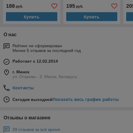
19B8R-UE
1961R-UE
19
188
195
20
руб.
руб.
Купить
Купить
О нас
Рейтинг не сформирован
Менее 5 отзывов за последний год
Работает с 12.02.2014
г. Минск
ул. Огарева - 3, Минск, Беларусь
Контакты
Показать весь график работы
Сегодня выходной
Отзывы о магазине
39 отзывов за всё время