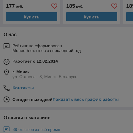
1925L-UE-CR
1940L-UE
19
177
185
18
руб.
руб.
Купить
Купить
О нас
Рейтинг не сформирован
Менее 5 отзывов за последний год
Работает с 12.02.2014
г. Минск
ул. Огарева - 3, Минск, Беларусь
Контакты
Показать весь график работы
Сегодня выходной
Отзывы о магазине
39 отзывов за всё время