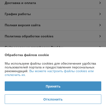
Доставка и оплата
График работы
Полная версия сайта
Политика обработки cookies
Сайт создан на платформе Deal.by
Обработка файлов cookie
Информация для покупателя
Мы используем файлы cookies для обеспечения удобства
пользователей портала и предоставления персональных
Индивидуальный предприниматель:
ИП Чирак Артем Викторович
рекомендаций.
Вы можете настроить файлы cookies или
ул. Якубова 66-4-92
отключить их.
Регистрационный номер ЕГР: 192050953
Принять
УНП: 192050953
Регистрационный орган: Минским горисполкомом
Отклонить
Дата регистрации компании: 16.09.2013