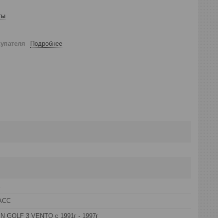
ты
купателя
Подробнее
E
АСС
GOLF 3 VENTO с 1991г - 1997г