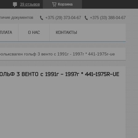
39 отзывов
Корзина
личие документов
+375 (29) 373-04-67
+375 (33) 388-04-67
ОПЛАТА
О НАС
КОНТАКТЫ
льксваген гольф 3 венто с 1991г - 1997г * 441-1975r-ue
ЬФ 3 ВЕНТО с 1991г - 1997г * 441-1975R-UE