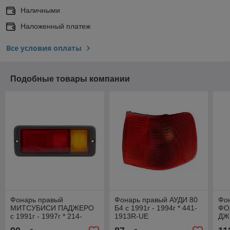
Наличными
Наложенный платеж
Все условия оплаты
Подобные товары компании
Фонарь правый
Фонарь правый АУДИ 80
Фо
МИТСУБИСИ ПАДЖЕРО
Б4 с 1991г - 1994г * 441-
ФО
с 1991г - 1997г * 214-
1913R-UE
ДЖЕ
1946R-UE
* 4