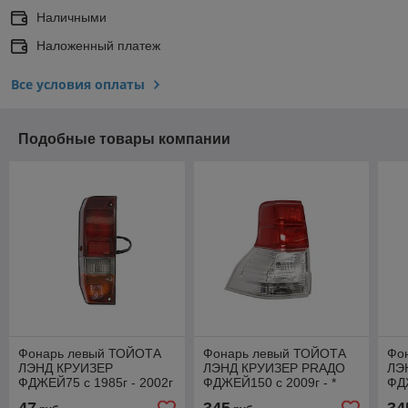
Наличными
Наложенный платеж
Все условия оплаты
Подобные товары компании
Фонарь левый ТОЙОТА
Фонарь левый ТОЙОТА
Фо
ЛЭНД КРУИЗЕР
ЛЭНД КРУИЗЕР PRАДO
ЛЭ
ФДЖЕЙ75 с 1985г - 2002г
ФДЖЕЙ150 с 2009г - *
ФДЖ
* 212-1922L-A
212-19T7L-UE
21