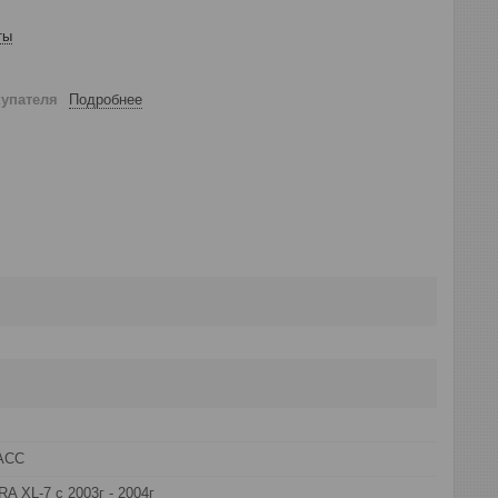
ты
купателя
Подробнее
S
АСС
A XL-7 с 2003г - 2004г