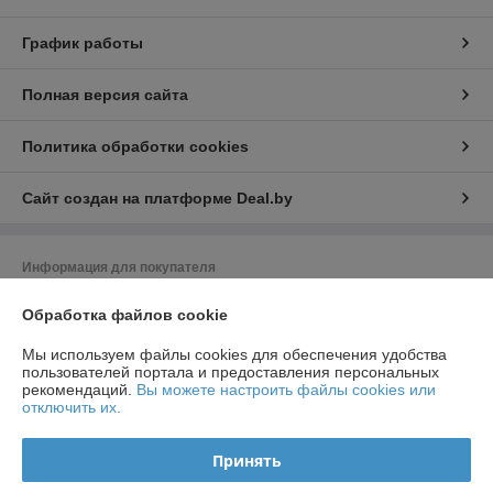
График работы
Полная версия сайта
Политика обработки cookies
Сайт создан на платформе Deal.by
Информация для покупателя
Индивидуальный предприниматель:
ИП Чирак Артем Викторович
Обработка файлов cookie
ул. Якубова 66-4-92
Мы используем файлы cookies для обеспечения удобства
Регистрационный номер ЕГР: 192050953
пользователей портала и предоставления персональных
рекомендаций.
Вы можете настроить файлы cookies или
УНП: 192050953
отключить их.
Регистрационный орган: Минским горисполкомом
Принять
Дата регистрации компании: 16.09.2013