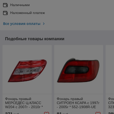
Наличными
Наложенный платеж
Все условия оплаты
Подобные товары компании
Фонарь правый
Фонарь правый
Фо
МЕРСЕДЕС Ц-КЛАСС
СИТРОЕН КСАРА с 1997г
СПО
W204 с 2007г - 2010г *
- 2005г * 552-1908R-UE
32
340-1908R-UE