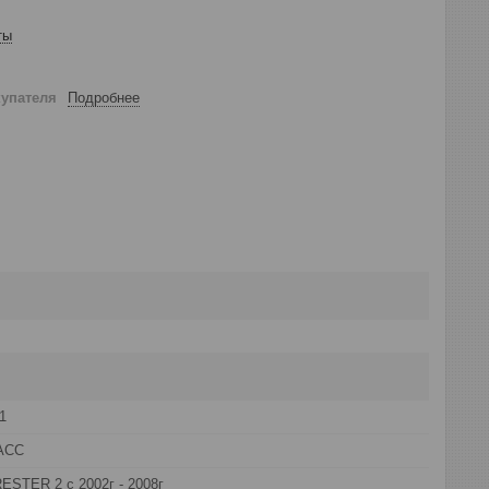
ты
купателя
Подробнее
1
АСС
STER 2 с 2002г - 2008г