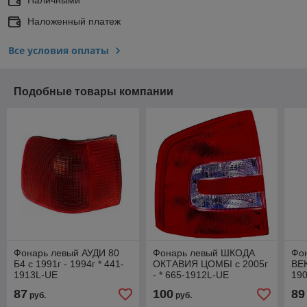
Наложенный платеж
Все условия оплаты
Подобные товары компании
Фонарь левый АУДИ 80
Фонарь левый ШКОДА
Фо
Б4 с 1991г - 1994г * 441-
ОКТАВИЯ ЦOMБI с 2005г
ВЕК
1913L-UE
- * 665-1912L-UE
19
87
100
89
руб.
руб.