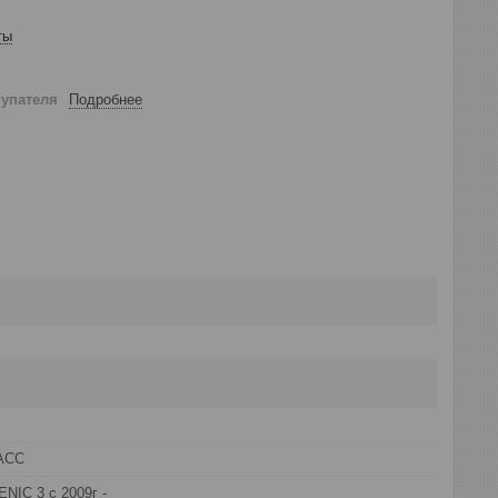
ты
купателя
Подробнее
E
АСС
IC 3 с 2009г -