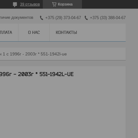
39 отзывов
Корзина
личие документов
+375 (29) 373-04-67
+375 (33) 388-04-67
ОПЛАТА
О НАС
КОНТАКТЫ
1 с 1996г - 2003г * 551-1942l-ue
96г - 2003г * 551-1942L-UE