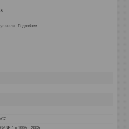
ты
купателя
Подробнее
АСС
ANE 1 с 1996г - 2003г