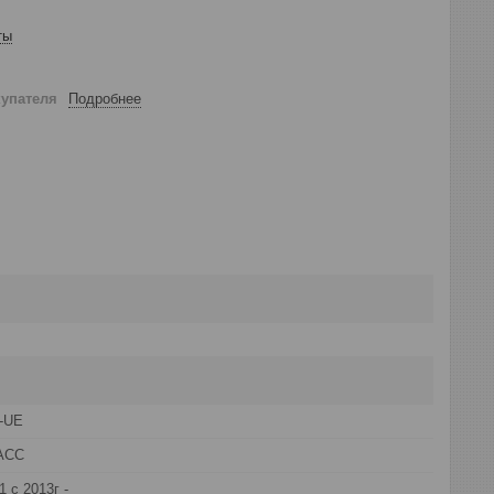
ты
купателя
Подробнее
D-UE
АСС
с 2013г -