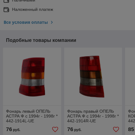
Наложенный платеж
Все условия оплаты
Подобные товары компании
Фонарь левый ОПЕЛЬ
Фонарь правый ОПЕЛЬ
Фо
АСТРА Ф с 1994г - 1998г *
АСТРА Ф с 1994г - 1998г *
КОР
442-1914L-UE
442-1914R-UE
44
76
76
85
руб.
руб.