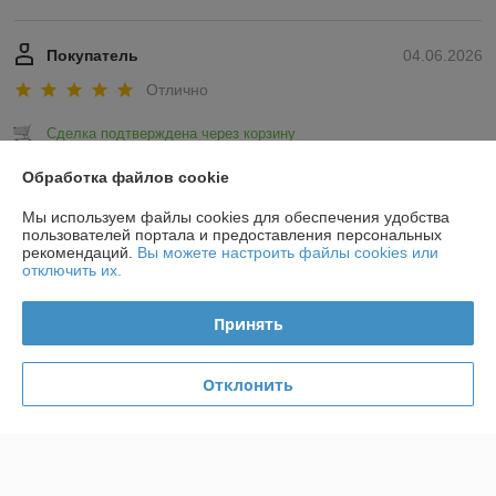
Покупатель
04.06.2026
Отлично
Сделка подтверждена через корзину
Обработка файлов cookie
Показать все отзывы
Мы используем файлы cookies для обеспечения удобства
пользователей портала и предоставления персональных
рекомендаций.
Вы можете настроить файлы cookies или
О нас
отключить их.
Контакты
Принять
Доставка и оплата
Отклонить
График работы
Полная версия сайта