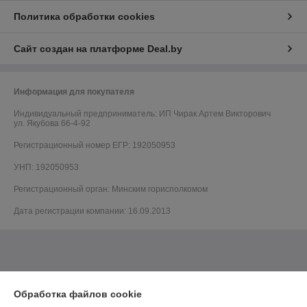
Политика обработки cookies
Сайт создан на платформе Deal.by
Информация для покупателя
Индивидуальный предприниматель:
ИП Чирак Артем Викторович
ул. Якубова 66-4-92
Регистрационный номер ЕГР: 192050953
УНП: 192050953
Регистрационный орган: Минским горисполкомом
Дата регистрации компании: 16.09.2013
Обработка файлов cookie