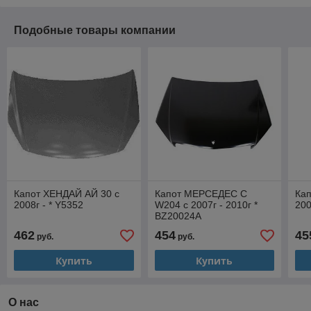
Подобные товары компании
Капот ХЕНДАЙ АЙ 30 с
Капот МЕРСЕДЕС C
Ка
2008г - * Y5352
W204 с 2007г - 2010г *
200
BZ20024A
462
454
45
руб.
руб.
Купить
Купить
О нас