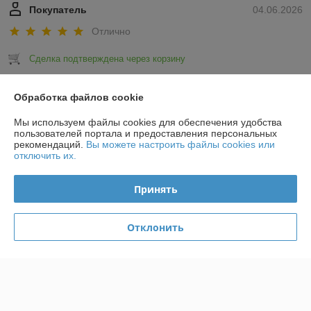
Покупатель
04.06.2026
Отлично
Сделка подтверждена через корзину
Показать все отзывы
Обработка файлов cookie
Мы используем файлы cookies для обеспечения удобства
пользователей портала и предоставления персональных
О нас
рекомендаций.
Вы можете настроить файлы cookies или
отключить их.
Контакты
Принять
Доставка и оплата
Отклонить
График работы
Полная версия сайта
Политика обработки cookies