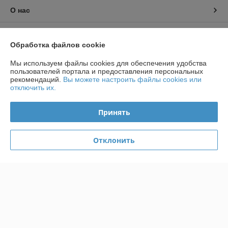
О нас
Контакты
Обработка файлов cookie
Доставка и оплата
Мы используем файлы cookies для обеспечения удобства
пользователей портала и предоставления персональных
рекомендаций.
Вы можете настроить файлы cookies или
График работы
отключить их.
Полная версия сайта
Принять
Политика обработки cookies
Отклонить
Сайт создан на платформе Deal.by
Информация для покупателя
Индивидуальный предприниматель:
ИП Чирак Артем Викторович
ул. Якубова 66-4-92
Регистрационный номер ЕГР: 192050953