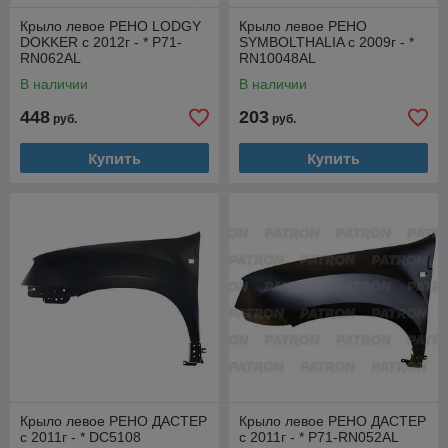
Крыло левое РЕНО LODGY
Крыло левое РЕНО
DOKKER с 2012г - * P71-
SYMBOLTHALIA с 2009г - *
RN062AL
RN10048AL
В наличии
В наличии
448
203
руб.
руб.
Купить
Купить
Крыло левое РЕНО ДАСТЕР
Крыло левое РЕНО ДАСТЕР
с 2011г - * DC5108
с 2011г - * P71-RN052AL