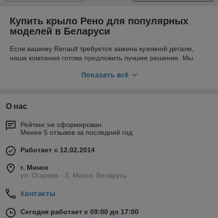
Купить крыло Рено для популярных
моделей в Беларуси
Если вашему Renault требуется замена кузовной детали,
наша компания готова предложить лучшее решение. Мы
помогаем автовладельцам по всей Беларуси – от Минска до
Показать всё
областных центров – оперативно и недорого проводить
кузовной ремонт. Вам больше не нужно искать, где
купить
крыло Рено
, ведь у нас в наличии представлены все
необходимые запчасти. Мы предлагаем качественные
О нас
передние крылья Рено
, которые идеально подходят к
конструкции вашего автомобиля и обеспечивают
Рейтинг не сформирован
долговечность ремонта.
Менее 5 отзывов за последний год
Выбор крыльев для Рено Меган и Сценик
Работает с 12.02.2014
Наш складской ассортимент регулярно пополняется, чтобы
г. Минск
удовлетворить спрос самых требовательных клиентов.
ул. Огарева - 3, Минск, Беларусь
Особой популярностью пользуется стильное
крыло Меган
2, 3 и 4 поколений, а также функциональное
крыло Сценик
Контакты
2 и 3 серии. Мы понимаем, что каждая модель уникальна,
поэтому предлагаем детали с точным соблюдением
Сегодня работает с 09:00 до 17:00
заводских контуров и технологических отверстий. Правильно