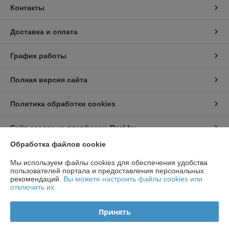
Контакты
Доставка и оплата
График работы
Полная версия сайта
Политика обработки cookies
Сайт создан на платформе Deal.by
Обработка файлов cookie
Информация для покупателя
Мы используем файлы cookies для обеспечения удобства
пользователей портала и предоставления персональных
Индивидуальный предприниматель:
ИП Чирак Артем Викторович
рекомендаций.
Вы можете настроить файлы cookies или
ул. Якубова 66-4-92
отключить их.
Регистрационный номер ЕГР: 192050953
Принять
УНП: 192050953