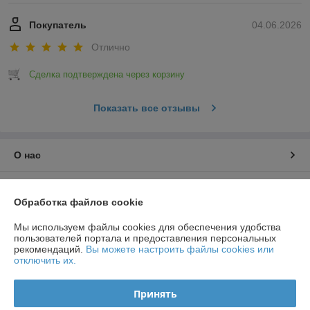
Покупатель
04.06.2026
Отлично
Сделка подтверждена через корзину
Показать все отзывы
О нас
Контакты
Обработка файлов cookie
Доставка и оплата
Мы используем файлы cookies для обеспечения удобства
пользователей портала и предоставления персональных
рекомендаций.
Вы можете настроить файлы cookies или
График работы
отключить их.
Полная версия сайта
Принять