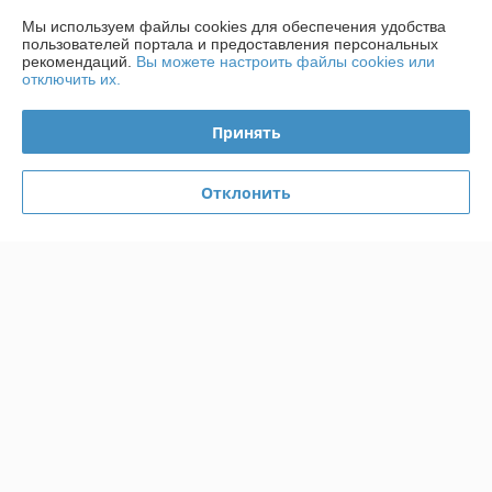
Доставка и оплата
Мы используем файлы cookies для обеспечения удобства
пользователей портала и предоставления персональных
рекомендаций.
Вы можете настроить файлы cookies или
График работы
отключить их.
Полная версия сайта
Принять
Политика обработки cookies
Отклонить
Сайт создан на платформе Deal.by
Информация для покупателя
Индивидуальный предприниматель:
ИП Чирак Артем Викторович
ул. Якубова 66-4-92
Регистрационный номер ЕГР: 192050953
УНП: 192050953
Регистрационный орган: Минским горисполкомом
Дата регистрации компании: 16.09.2013