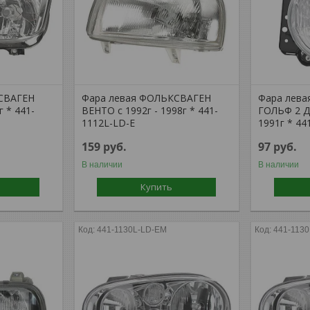
СВАГЕН
Фара левая ФОЛЬКСВАГЕН
Фара лев
г * 441-
ВЕНТО с 1992г - 1998г * 441-
ГОЛЬФ 2 Д
1112L-LD-E
1991г * 4
159
руб.
97
руб.
В наличии
В наличии
Купить
441-1130L-LD-EM
441-113