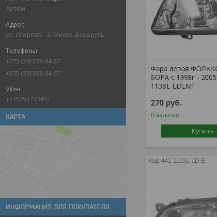
Артём
ул. Огарева - 3, Минск, Беларусь
+375 (29) 373-04-67
Фара левая ФОЛЬК
+375 (33) 388-04-67
БОРА с 1998г - 2005
1138L-LDEMF
+375293730467
270
руб.
В наличии
КАРТА
Купить
441-1115L-LD-E
ИНФОРМАЦИЯ ДЛЯ ПОКУПАТЕЛЯ