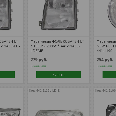
СВАГЕН LT
Фара левая ФОЛЬКСВАГЕН LT
Фара лев
41-1143L-LD-
с 1998г - 2006г * 441-1143L-
NEW БEETLE
LDEMF
441-1190L
279
руб.
254
руб.
В наличии
В наличии
Купить
441-1112L-LD-E
441-110