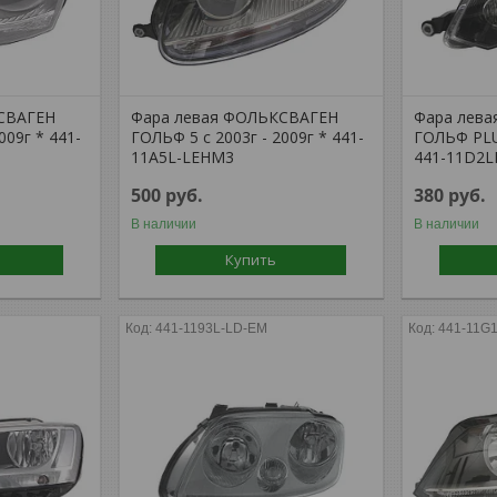
СВАГЕН
Фара левая ФОЛЬКСВАГЕН
Фара лев
009г * 441-
ГОЛЬФ 5 с 2003г - 2009г * 441-
ГОЛЬФ PLUS
11A5L-LEHM3
441-11D2
500
руб.
380
руб.
В наличии
В наличии
Купить
441-1193L-LD-EM
441-11G