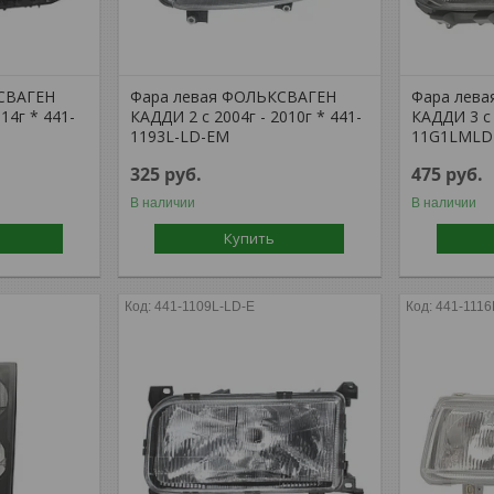
СВАГЕН
Фара левая ФОЛЬКСВАГЕН
Фара лев
14г * 441-
КАДДИ 2 с 2004г - 2010г * 441-
КАДДИ 3 с 
1193L-LD-EM
11G1LML
325
руб.
475
руб.
В наличии
В наличии
Купить
441-1109L-LD-E
441-111