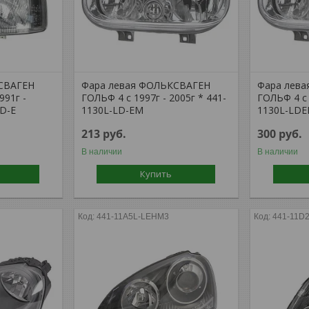
СВАГЕН
Фара левая ФОЛЬКСВАГЕН
Фара лев
991г -
ГОЛЬФ 4 с 1997г - 2005г * 441-
ГОЛЬФ 4 с 
LD-E
1130L-LD-EM
1130L-LD
213
руб.
300
руб.
В наличии
В наличии
Купить
441-11A5L-LEHM3
441-11D