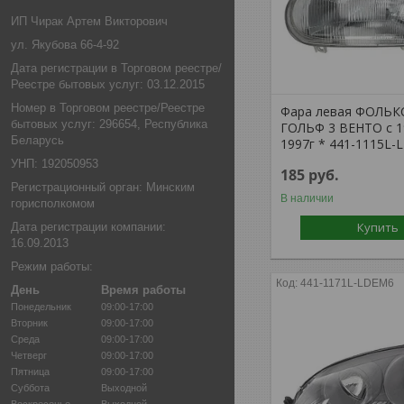
ИП Чирак Артем Викторович
ул. Якубова 66-4-92
Дата регистрации в Торговом реестре/
Реестре бытовых услуг: 03.12.2015
Номер в Торговом реестре/Реестре
Фара левая ФОЛЬК
бытовых услуг: 296654, Республика
ГОЛЬФ 3 ВЕНТО с 1
Беларусь
1997г * 441-1115L-
УНП: 192050953
185
руб.
Регистрационный орган: Минским
В наличии
горисполкомом
Купить
Дата регистрации компании:
16.09.2013
Режим работы:
441-1171L-LDEM6
День
Время работы
Понедельник
09:00-17:00
Вторник
09:00-17:00
Среда
09:00-17:00
Четверг
09:00-17:00
Пятница
09:00-17:00
Суббота
Выходной