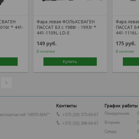
СВАГЕН
Фара левая ФОЛЬКСВАГЕН
Фара лев
016г * 441-
ПАССАТ Б3 с 1988г - 1993г *
ПАССАТ Б4 
441-1109L-LD-E
441-1116L
149
руб.
175
руб.
В наличии
В наличии
Купить
График работы
Понедельник
автозапчастей "АВТО-МАГ"
+375 (29) 373-04-67
Вторник
+375 (33) 388-04-67
Среда