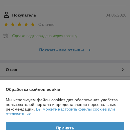
Покупатель
04.06.2026
Отлично
Сделка подтверждена через корзину
Показать все отзывы
О нас
Контакты
Обработка файлов cookie
Доставка и оплата
Мы используем файлы cookies для обеспечения удобства
пользователей портала и предоставления персональных
рекомендаций.
Вы можете настроить файлы cookies или
График работы
отключить их.
Полная версия сайта
Принять