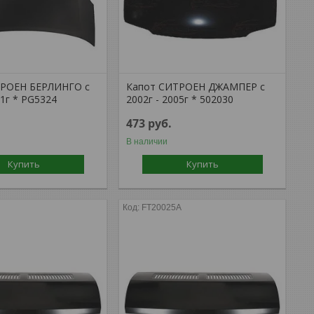
ТРОЕН БЕРЛИНГО с
Капот СИТРОЕН ДЖАМПЕР с
11г * PG5324
2002г - 2005г * 502030
473
руб.
В наличии
Купить
Купить
FT20025A