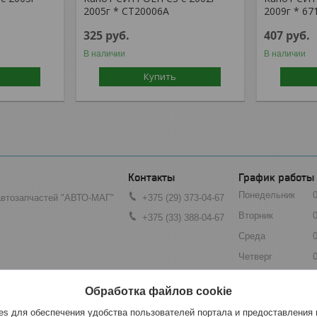
2005г * CT20006A
2009г * 67
325
руб.
407
руб.
В наличии
В наличии
Купить
График работы
Понедельник
автозапчастей "АВТО-МАГ"
+375 (29) 373-04-67
Вторник
+375 (33) 388-04-67
Среда
Четверг
Пятница
инск, Беларусь
Обработка файлов cookie
Суббота
s для обеспечения удобства пользователей портала и предоставления