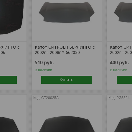
РЛИНГО с
Капот СИТРОЕН БЕРЛИНГО с
Капот СИ
306
2002г - 2008г * 662030
2002г - 20
510
руб.
400
руб.
В наличии
В наличии
Купить
CT20025A
PG5324