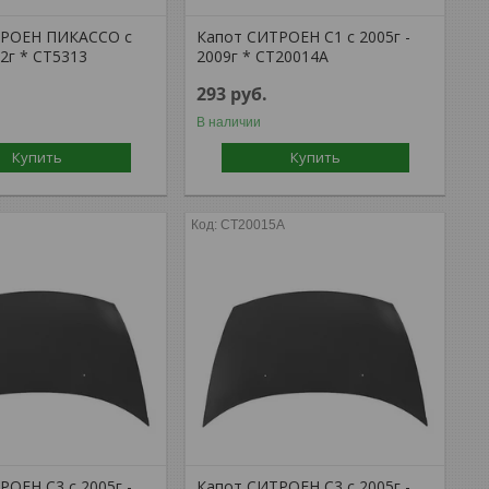
ТРОЕН ПИКАССО с
Капот СИТРОЕН С1 с 2005г -
02г * CT5313
2009г * CT20014A
293
руб.
В наличии
Купить
Купить
CT20015A
РОЕН С3 с 2005г -
Капот СИТРОЕН С3 с 2005г -