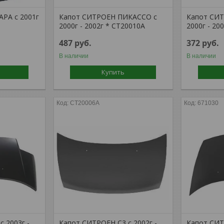
РА с 2001г
Капот СИТРОЕН ПИКАССО с
Капот СИ
2000г - 2002г * CT20010A
2000г - 20
487
руб.
372
руб.
В наличии
В наличии
Купить
CT20006A
671030
 2003г -
Капот СИТРОЕН С3 с 2002г -
Капот СИТ