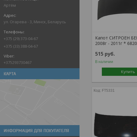
Артём
ул. Огарева - 3, Минск, Беларусь
Капот СИТРОЕН БЕ
+375 (29) 373-04-67
2008г - 2011г * 682
+375 (33) 388-04-67
515
руб.
В наличии
+375293730467
Купить
КАРТА
FT5331
ИНФОРМАЦИЯ ДЛЯ ПОКУПАТЕЛЯ