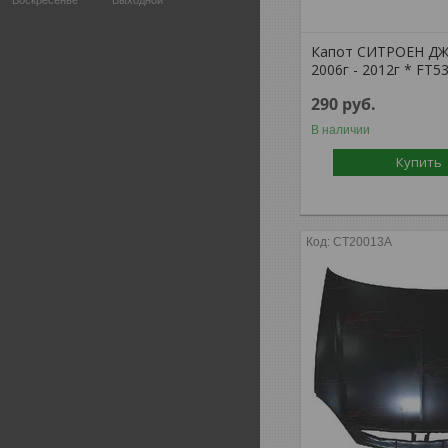
Воскресенье
Выходной
Капот СИТРОЕН Д
2006г - 2012г * FT5
290
руб.
В наличии
Купить
CT20013A