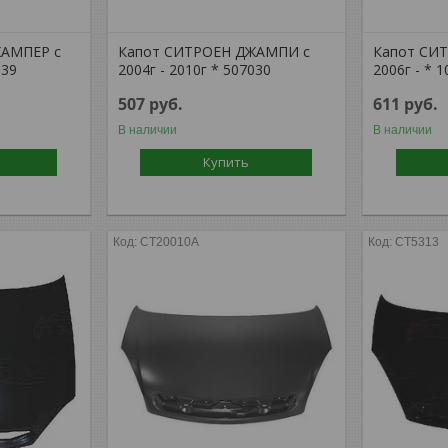
ЖАМПЕР с
Капот СИТРОЕН ДЖАМПИ с
Капот СИ
339
2004г - 2010г * 507030
2006г - * 
507
руб.
611
руб.
В наличии
В наличии
Купить
CT20010A
CT5313