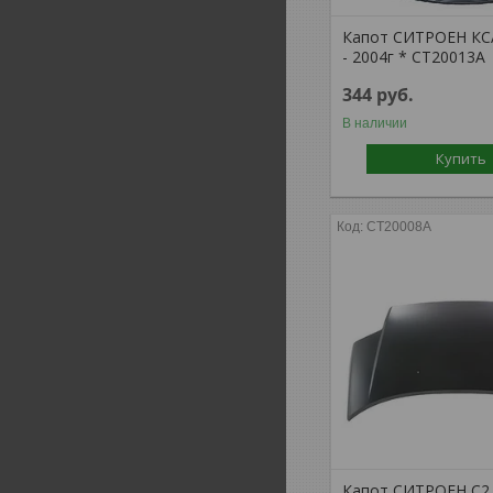
Капот СИТРОЕН КСА
- 2004г * CT20013A
344
руб.
В наличии
Купить
CT20008A
Капот СИТРОЕН С2 с