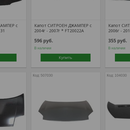
ЖАМПЕР с
Капот СИТРОЕН ДЖАМПЕР с
Капот СИ
331
2004г - 2007г * FT20022A
2006г - 20
596
руб.
355
руб.
В наличии
В наличии
Купить
507030
104030