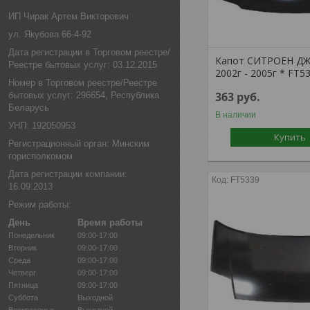
ИП Чирак Артем Викторович
ул. Якубова 66-4-92
Дата регистрации в Торговом реестре/
Капот СИТРОЕН Д
Реестре бытовых услуг: 03.12.2015
2002г - 2005г * FT5
Номер в Торговом реестре/Реестре
363
руб.
бытовых услуг: 296654, Республика
Беларусь
В наличии
УНП: 192050953
Купить
Регистрационный орган: Минским
горисполкомом
Дата регистрации компании:
FT5339
16.09.2013
Режим работы:
День
Время работы
Понедельник
09:00-17:00
Вторник
09:00-17:00
Среда
09:00-17:00
Четверг
09:00-17:00
Пятница
09:00-17:00
Суббота
Выходной