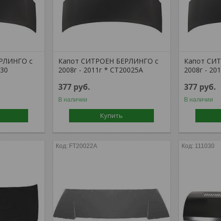
РЛИНГО с
Капот СИТРОЕН БЕРЛИНГО с
Капот СИ
030
2008г - 2011г * CT20025A
2008г - 20
377
руб.
377
руб.
В наличии
В наличии
Купить
FT20022A
111030