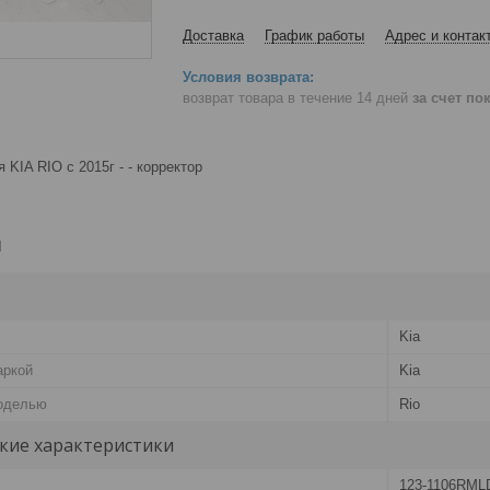
Доставка
График работы
Адрес и контак
возврат товара в течение 14 дней
за счет по
 KIA RIO с 2015г - - корректор
и
Kia
аркой
Kia
оделью
Rio
кие характеристики
123-1106RML