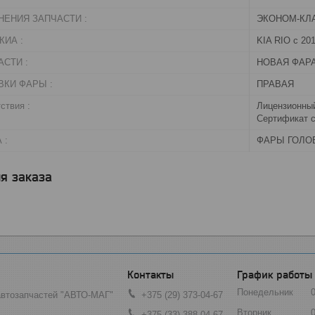
НЕНИЯ ЗАПЧАСТИ :
ЭКОНОМ-КЛ
КИА :
KIA RIO с 201
СТИ :
НОВАЯ ФАР
ВКИ ФАРЫ :
ПРАВАЯ
ствия :
Лицензионный
Сертификат с
 :
ФАРЫ ГОЛО
я заказа
График работы
Понедельник
автозапчастей "АВТО-МАГ"
+375 (29) 373-04-67
Вторник
+375 (33) 388-04-67