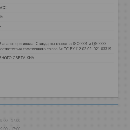
АСС
5г -
А
 аналог оригинала. Стандарты качества ISO9001 и QS9000.
оответствия таможенного союза № ТС BY112 02.02. 021 03319
ВНОГО СВЕТА КИА
09:00
17:00
09:00
17:00