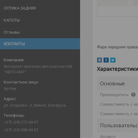
ОПТИКА ЗАДНЯЯ
КАПОТЫ
Отзывы
КОНТАКТЫ
Фара передняя правая
Интернет-магазин автозапчастей
Характеристик
"АВТО-МАГ"
Основные
Артём
Производитель
Совместимость с м
ул. Огарева - 3, Минск, Беларусь
Совместимость с м
+375 (29) 373-04-67
Пользовательс
+375 (33) 388-04-67
Артикул