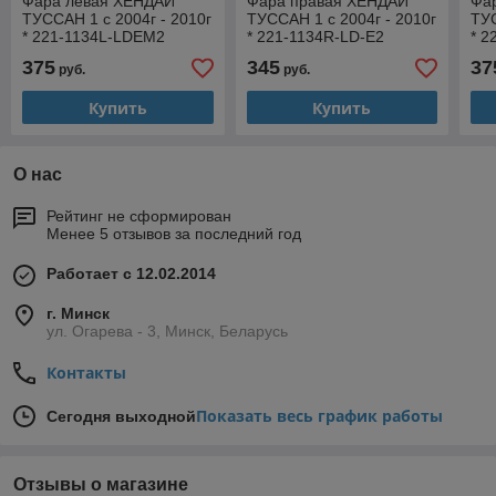
Фара левая ХЕНДАЙ
Фара правая ХЕНДАЙ
Фа
ТУССАН 1 с 2004г - 2010г
ТУССАН 1 с 2004г - 2010г
ТУС
* 221-1134L-LDEM2
* 221-1134R-LD-E2
* 
375
345
37
руб.
руб.
Купить
Купить
О нас
Рейтинг не сформирован
Менее 5 отзывов за последний год
Работает с 12.02.2014
г. Минск
ул. Огарева - 3, Минск, Беларусь
Контакты
Показать весь график работы
Сегодня выходной
Отзывы о магазине