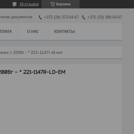
39 отзывов
Корзина
личие документов
+375 (29) 373-04-67
+375 (33) 388-04-67
ОПЛАТА
О НАС
КОНТАКТЫ
rex с 2008г - * 221-1147r-ld-em
008г - * 221-1147R-LD-EM