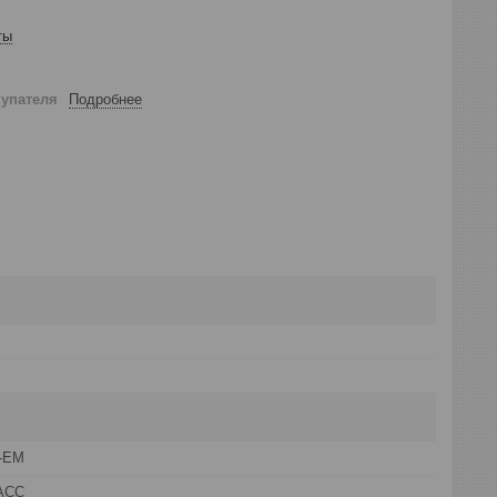
ты
купателя
Подробнее
D-EM
АСС