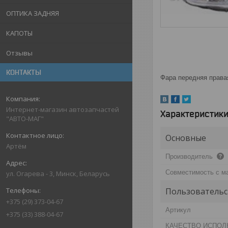
ОПТИКА ЗАДНЯЯ
КАПОТЫ
Отзывы
КОНТАКТЫ
Фара передняя права
Интернет-магазин автозапчастей
Характеристик
"АВТО-МАГ"
Основные
Артём
Производитель
Совместимость с м
ул. Огарева - 3, Минск, Беларусь
Пользовательс
+375 (29) 373-04-67
Артикул
+375 (33) 388-04-67
КАЧЕСТВО ИСПОЛ